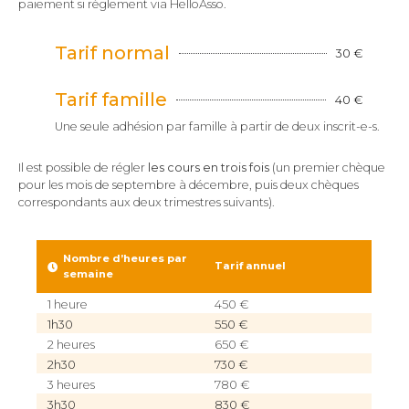
paiement si règlement via HelloAsso.
Tarif normal
30 €
Tarif famille
40 €
Une seule adhésion par famille à partir de deux inscrit-e-s.
Il est possible de régler
les cours en trois fois
(un premier chèque
pour les mois de septembre à décembre, puis deux chèques
correspondants aux deux trimestres suivants).
Nombre d’heures par
Tarif annuel
semaine
1 heure
450 €
1h30
550 €
2 heures
650 €
2h30
730 €
3 heures
780 €
3h30
830 €