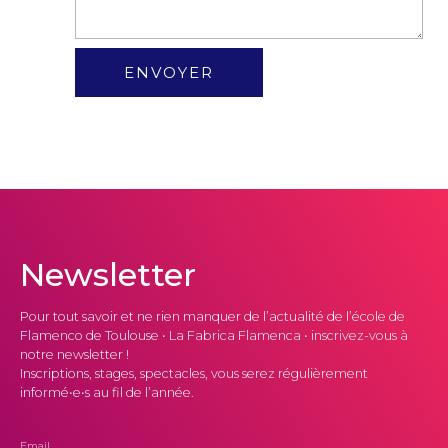
ENVOYER
Newsletter
Pour tout savoir et ne rien manquer de l’actualité de l’école de
Flamenco de Toulouse • La Fabrica Flamenca • inscrivez-vous à
notre newsletter !
Inscriptions, stages, spectacles, vous serez régulièrement
informé•e•s au fil de l’année.
Email